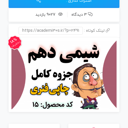
اشتراک گذاری :
3 دیدگاه
9027 بازدید
لینک کوتاه :
https://academi30s.ir/?p=2491
18%
تخفیف