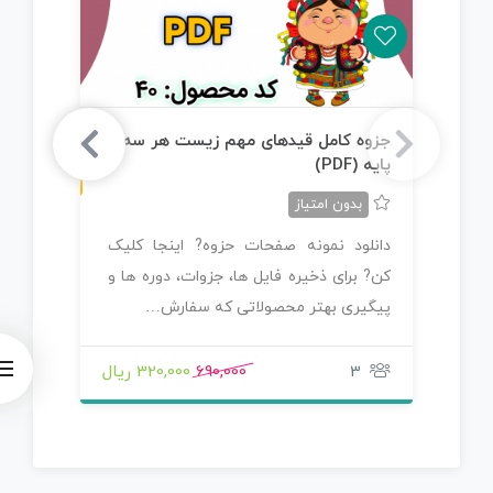
ن
F
جزوه کامل قیدهای مهم زیست هر سه
جم
پایه (PDF)
فن
س
خ
ه
P
D
بدون امتیاز
دانلود نمونه صفحات حزوه? اینجا کلیک
دا
کن? برای ذخیره فایل ها، جزوات، دوره ها و
کن?
پیگیری بهتر محصولاتی که سفارش…
پی
3
690,000
320,000 ریال