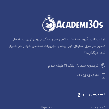
آیا میدانید گروه اساتید آکادمی سی همگی جزو برترین رتبه های
کنکور سراسری سالهای قبل بوده و تجربیات شخصی خود را در اختیار
شما میگذارند؟
فریمان- سجاد4 پلاک 19 طبقه سوم
09356862847
دسترسی سریع
تماس با ما
محصولات