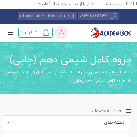
طفا لایسنس قالب استادیار را از پیشخوان فعال نمایید.
info@academi30s.com
09356862847
ثبت نام/ورود
جزوه کامل شیمی دهم (چاپی)
خانه
خلاصه نویسی و جزوات
رشته ریاضی فیزیک
پایه دهم
جزوه کامل شیمی دهم (چاپی)
فیلتر محصولات
دسته بندی