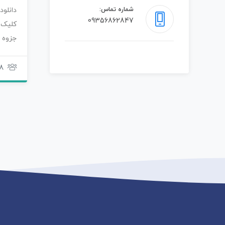
شماره تماس:
دانلو
09356862847
کلیک 
جزوه
رنگی 
8