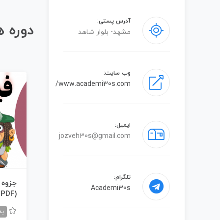
آدرس پستی:
دوره 
مشهد- بلوار شاهد
وب سایت:
www.academi30s.com/
ایمیل:
jozveh30s@gmail.com
تلگرام:
جزوه 
Academi30s
(PDF)
بد