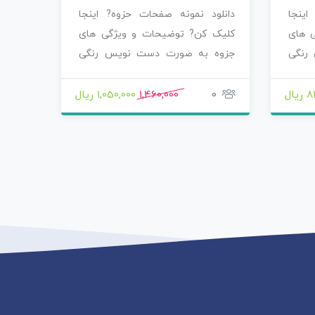
اینجا
دانلود نمونه صفحات حزوه? اینجا
دانلو
 های
کلیک کن? توضیحات و ویژگی های
کلیک 
رنگی
جزوه به صورت دست نویس رنگی
جزوه 
رنگی خوشگل نوشته…
رنگی 
یال
0
1,460,000
1,050,000 ریال
15