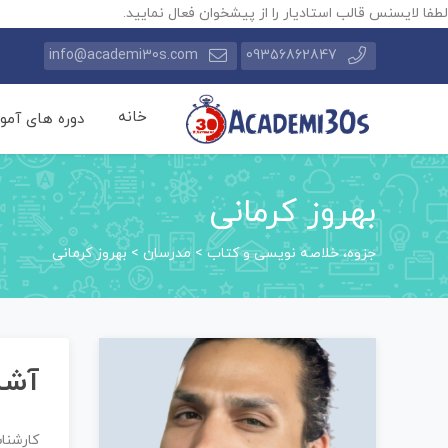
لطفا لایسنس قالب استادیار را از پیشخوان فعال نمایید.
info@academi30s.com
09356862847
خانه
دوره های آمو
بهروز کرمانی
جزوه، خلاصه نویسی و کتاب
>
مدرسان
>
بهروز کرمانی
آشنا
کارشن