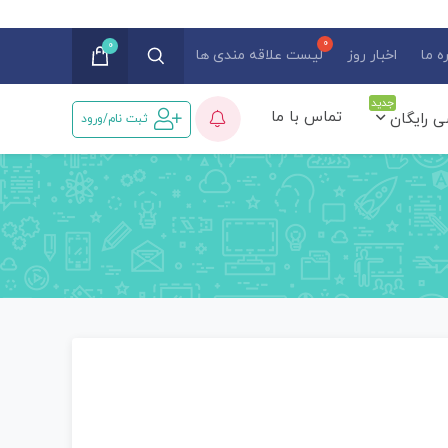
0
ه ما
اخبار روز
لیست علاقه مندی ها
جدید
تماس با ما
ی رایگان
ثبت نام/ورود