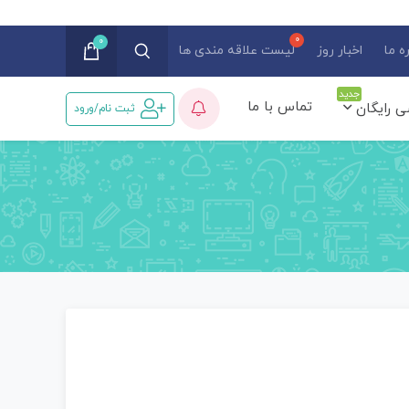
0
ه ما
اخبار روز
لیست علاقه مندی ها
جدید
تماس با ما
ی رایگان
ثبت نام/ورود