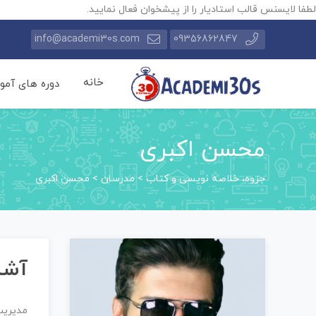
لطفا لایسنس قالب استادیار را از پیشخوان فعال نمایید.
info@academi30s.com
09356862847
خانه
دوره های آمو
محسن اکبری
جزوه، خلاصه نویسی و کتاب
>
مدرسان
>
محسن اکبری
آشن
مدیریت