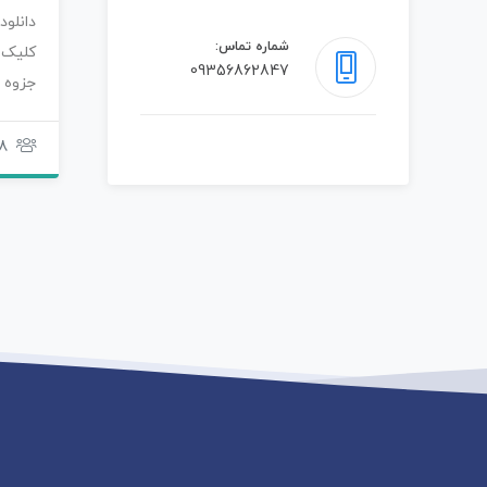
دانلو
شماره تماس:
کلیک 
09356862847
جزوه
رنگی 
8