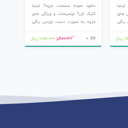
اینجا
دانلود نمونه صفحات حزوه? اینجا
دانلو
 های
کلیک کن? توضیحات و ویژگی های
کلیک 
رنگی
جزوه به صورت دست نویس رنگی
جزوه 
رنگی خوشگل نوشته…
رنگی 
یال
0
1,460,000
1,050,000 ریال
15