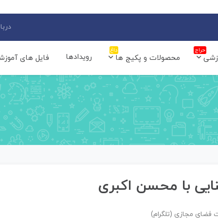
دربار
حراج
داغ
رویدادها
زشی
محصولات و پکیج ها
فایل های آموزش
ایی با محسن اکبری
 فضای مجازی (تلگرام)