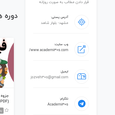
قرار دادن مطالب به صورت روزانه
دوره 
آدرس پستی:
مشهد- بلوار شاهد
وب سایت:
www.academi30s.com/
ایمیل:
jozveh30s@gmail.com
جزوه 
تلگرام:
(PDF)
Academi30s
بد