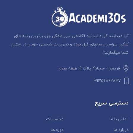
آیا میدانید گروه اساتید آکادمی سی همگی جزو برترین رتبه های
کنکور سراسری سالهای قبل بوده و تجربیات شخصی خود را در اختیار
شما میگذارند؟
فریمان- سجاد4 پلاک 19 طبقه سوم
09356862847
دسترسی سریع
تماس با ما
محصولات
درباره ما
دوره ها