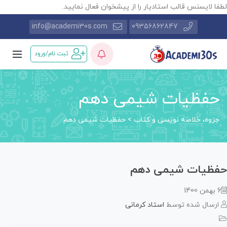
طفا لایسنس قالب استادیار را از پیشخوان فعال نمایید.
info@academi30s.com
09356862847
ثبت نام/ورود
حفظیات شیمی دهم
جزوه، خلاصه نویسی و کتاب
>
حفظیات شیمی دهم
فظیات شیمی دهم
6 بهمن 1400
ارسال شده توسط
استاد کرمانی