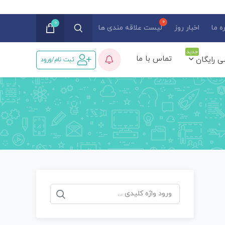
0
ه ما
اخبار روز
لیست علاقه مندی ها
جدید
تماس با ما
ی رایگان
ثبت نام/ورود
جستجو
برای: