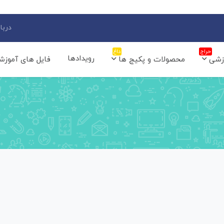
دربار
حراج
داغ
رویدادها
زشی
محصولات و پکیج ها
فایل های آموزش