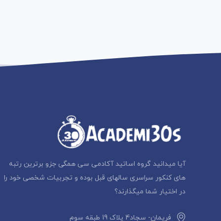
آیا میدانید گروه اساتید آکادمی سی همگی جزو برترین رتبه
های کنکور سراسری سالهای قبل بوده و تجربیات شخصی خود را
در اختیار شما میگذارند؟
فریمان- سجاد4 پلاک 19 طبقه سوم