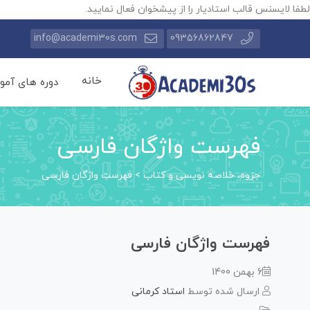
لطفا لایسنس قالب استادیار را از پیشخوان فعال نمایید.
info@academi30s.com
09356862847
خانه
دوره های آمو
فهرست واژگان فارسی
جزوه، خلاصه نویسی و کتاب
>
فهرست واژگان فارسی
فهرست واژگان فارسی
6 بهمن 1400
ارسال شده توسط
استاد کرمانی