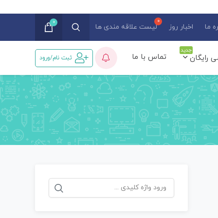
0
ه ما
اخبار روز
لیست علاقه مندی ها
جدید
تماس با ما
ی رایگان
ثبت نام/ورود
جستجو
برای: