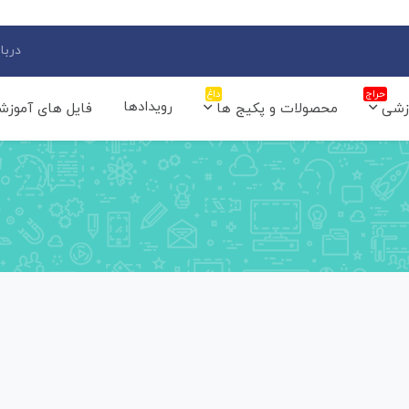
دربار
حراج
داغ
رویدادها
زشی
محصولات و پکیج ها
فایل های آموزش