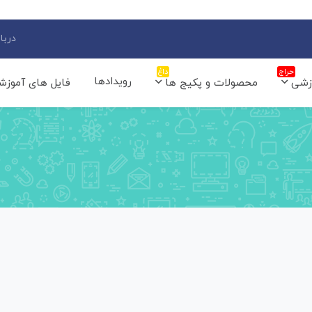
دربار
حراج
داغ
رویدادها
زشی
محصولات و پکیج ها
فایل های آموزش