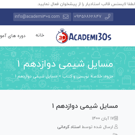
لطفا لایسنس قالب استادیار را از پیشخوان فعال نمایید.
info@academi30s.com
09356862847
خانه
دوره های آمو
مسایل شیمی دوازدهم 1
جزوه، خلاصه نویسی و کتاب
>
مسایل شیمی دوازدهم 1
مسایل شیمی دوازدهم 1
17 آبان 1400
ارسال شده توسط
استاد کرمانی