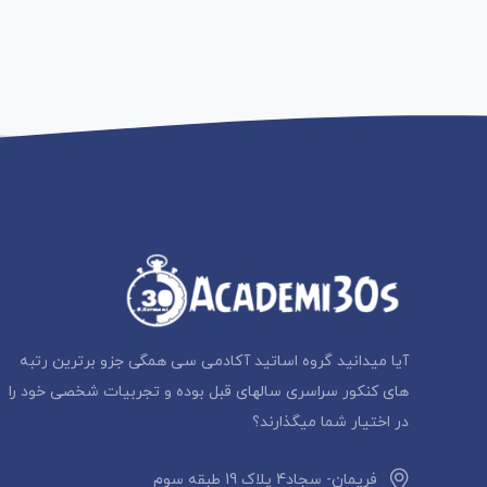
آیا میدانید گروه اساتید آکادمی سی همگی جزو برترین رتبه
های کنکور سراسری سالهای قبل بوده و تجربیات شخصی خود را
در اختیار شما میگذارند؟
فریمان- سجاد4 پلاک 19 طبقه سوم