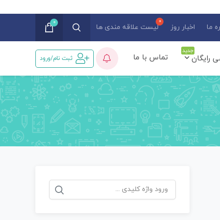
0
ه ما
اخبار روز
لیست علاقه مندی ها
جدید
تماس با ما
ی رایگان
ثبت نام/ورود
جستجو
برای: