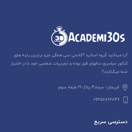
آیا میدانید گروه اساتید آکادمی سی همگی جزو برترین رتبه های
کنکور سراسری سالهای قبل بوده و تجربیات شخصی خود را در اختیار
شما میگذارند؟
فریمان- سجاد4 پلاک 19 طبقه سوم
09356862847
دسترسی سریع