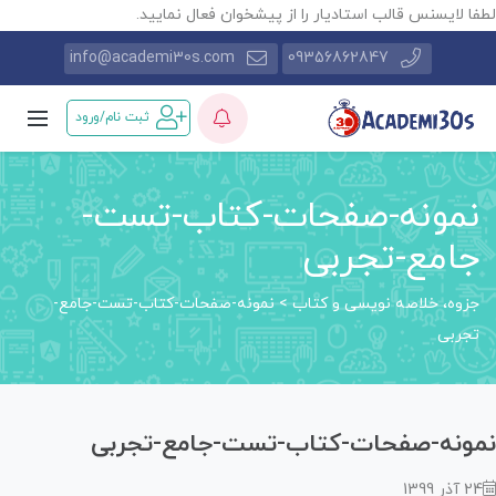
طفا لایسنس قالب استادیار را از پیشخوان فعال نمایید.
info@academi30s.com
09356862847
ثبت نام/ورود
نمونه-صفحات-کتاب-تست-
جامع-تجربی
جزوه، خلاصه نویسی و کتاب
>
نمونه-صفحات-کتاب-تست-جامع-
تجربی
مونه-صفحات-کتاب-تست-جامع-تجربی
24 آذر 1399