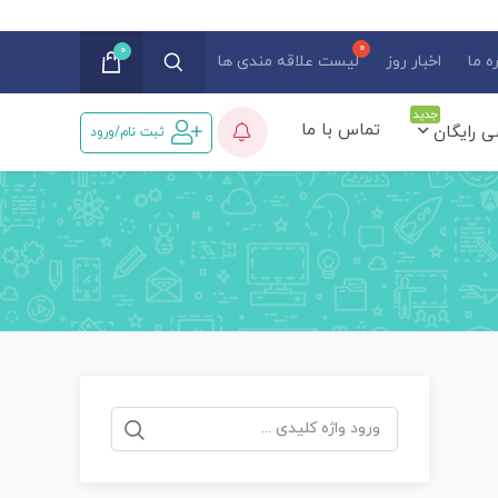
0
ه ما
اخبار روز
لیست علاقه مندی ها
جدید
تماس با ما
ی رایگان
ثبت نام/ورود
جستجو
برای: