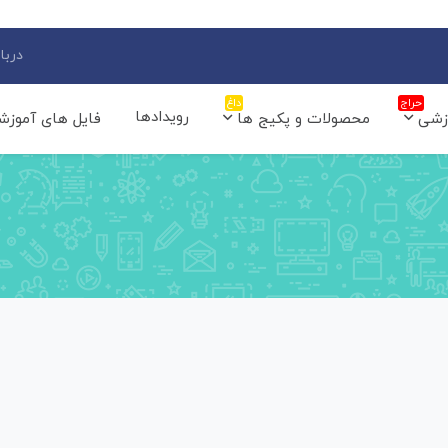
دربار
حراج
داغ
رویدادها
زشی
محصولات و پکیج ها
فایل های آموزش