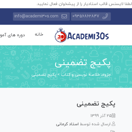
لطفا لایسنس قالب استادیار را از پیشخوان فعال نمایید.
info@academi30s.com
09356862847
خانه
دوره های آمو
پکیج تضمینی
جزوه، خلاصه نویسی و کتاب
>
پکیج تضمینی
پکیج تضمینی
25 آذر 1399
ارسال شده توسط
استاد کرمانی