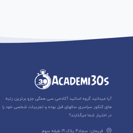
آیا میدانید گروه اساتید آکادمی سی همگی جزو برترین رتبه
های کنکور سراسری سالهای قبل بوده و تجربیات شخصی خود را
در اختیار شما میگذارند؟
فریمان- سجاد4 پلاک 19 طبقه سوم