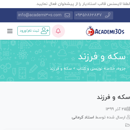
طفا لایسنس قالب استادیار را از پیشخوان فعال نمایید.
info@academi30s.com
09356862847
ثبت نام/ورود
سکه و فرزند
جزوه، خلاصه نویسی و کتاب
>
سکه و فرزند
که و فرزند
25 آذر 1399
ارسال شده توسط
استاد کرمانی