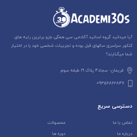
آیا میدانید گروه اساتید آکادمی سی همگی جزو برترین رتبه های
کنکور سراسری سالهای قبل بوده و تجربیات شخصی خود را در اختیار
شما میگذارند؟
فریمان- سجاد4 پلاک 19 طبقه سوم
09356862847
دسترسی سریع
تماس با ما
محصولات
درباره ما
دوره ها