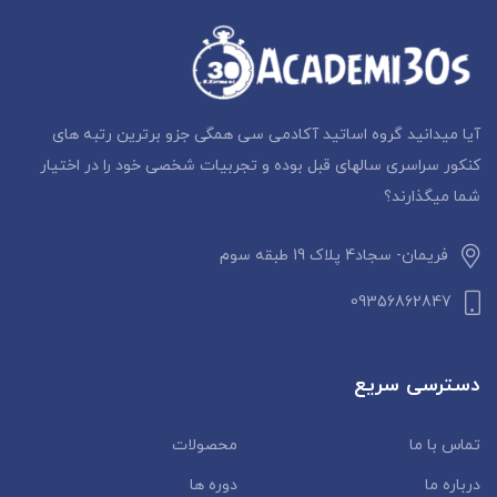
آیا میدانید گروه اساتید آکادمی سی همگی جزو برترین رتبه های
کنکور سراسری سالهای قبل بوده و تجربیات شخصی خود را در اختیار
شما میگذارند؟
فریمان- سجاد4 پلاک 19 طبقه سوم
09356862847
دسترسی سریع
تماس با ما
محصولات
درباره ما
دوره ها