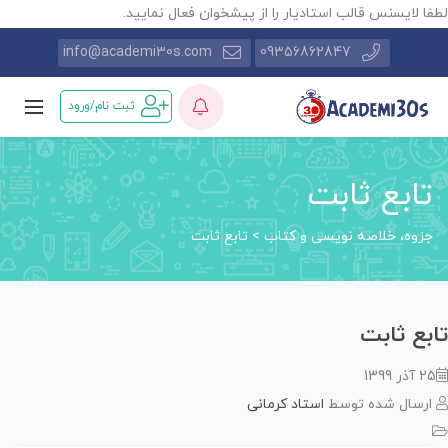
طفا لایسنس قالب استادیار را از پیشخوان فعال نمایید.
info@academi30s.com
09356862847
ثبت نام/ورود
تابع ثابت
جزوه، خلاصه نویسی و کتاب
>
تابع ثابت
ابع ثابت
25 آذر 1399
ارسال شده توسط
استاد کرمانی