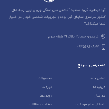
آیا میدانید گروه اساتید آکادمی سی همگی جزو برترین رتبه های
کنکور سراسری سالهای قبل بوده و تجربیات شخصی خود را در اختیار
شما میگذارند؟
فریمان- سجاد4 پلاک 19 طبقه سوم
09356862847
دسترسی سریع
تماس با ما
محصولات
درباره ما
دوره ها
مدرسان
رویدادها
داستان‌ های موفقیت
مطالب و مقالات