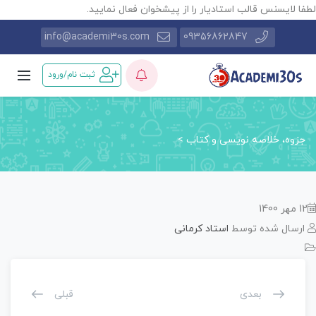
طفا لایسنس قالب استادیار را از پیشخوان فعال نمایید.
info@academi30s.com
09356862847
ثبت نام/ورود
جزوه، خلاصه نویسی و کتاب
>
12 مهر 1400
ارسال شده توسط
استاد کرمانی
بعدی
قبلی