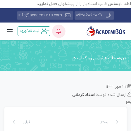
طفا لایسنس قالب استادیار را از پیشخوان فعال نمایید.
info@academi30s.com
09356862847
ثبت نام/ورود
جزوه، خلاصه نویسی و کتاب
>
23 مهر 1400
ارسال شده توسط
استاد کرمانی
بعدی
قبلی