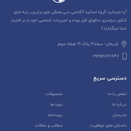
آیا میدانید گروه اساتید آکادمی سی همگی جزو برترین رتبه های
کنکور سراسری سالهای قبل بوده و تجربیات شخصی خود را در اختیار
شما میگذارند؟
فریمان- سجاد4 پلاک 19 طبقه سوم
09356862847
دسترسی سریع
تماس با ما
محصولات
درباره ما
دوره ها
مدرسان
رویدادها
داستان‌ های موفقیت
مطالب و مقالات