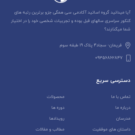
آیا میدانید گروه اساتید آکادمی سی همگی جزو برترین رتبه های
کنکور سراسری سالهای قبل بوده و تجربیات شخصی خود را در اختیار
شما میگذارند؟
فریمان- سجاد4 پلاک 19 طبقه سوم
09356862847
دسترسی سریع
تماس با ما
محصولات
درباره ما
دوره ها
مدرسان
رویدادها
داستان‌ های موفقیت
مطالب و مقالات