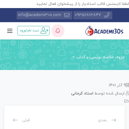
طفا لایسنس قالب استادیار را از پیشخوان فعال نمایید.
info@academi30s.com
09356862847
ثبت نام/ورود
جزوه، خلاصه نویسی و کتاب
>
9 آذر 1401
ارسال شده توسط
استاد کرمانی
بعدی
قبلی