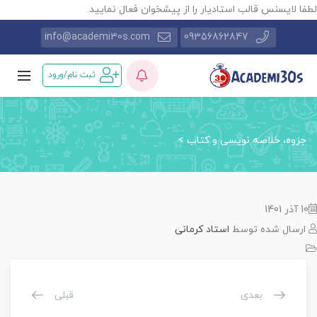
طفا لایسنس قالب استادیار را از پیشخوان فعال نمایید.
info@academi30s.com
09356862847
ثبت نام/ورود
جزوه، خلاصه نویسی و کتاب
>
10 آذر 1401
ارسال شده توسط
استاد کرمانی
بعدی
قبلی