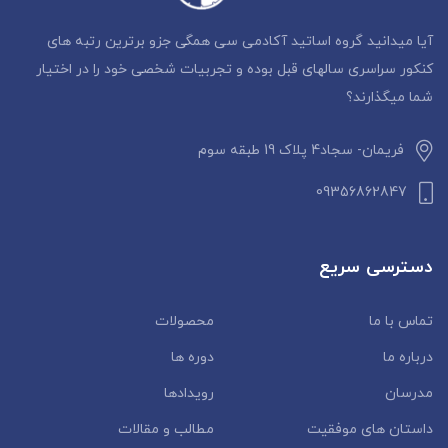
آیا میدانید گروه اساتید آکادمی سی همگی جزو برترین رتبه های
کنکور سراسری سالهای قبل بوده و تجربیات شخصی خود را در اختیار
شما میگذارند؟
فریمان- سجاد4 پلاک 19 طبقه سوم
09356862847
دسترسی سریع
تماس با ما
محصولات
درباره ما
دوره ها
مدرسان
رویدادها
داستان‌ های موفقیت
مطالب و مقالات