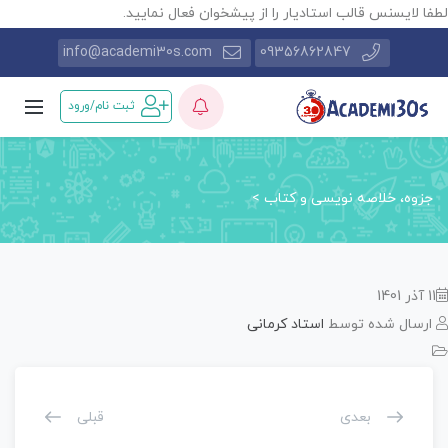
طفا لایسنس قالب استادیار را از پیشخوان فعال نمایید.
info@academi30s.com
09356862847
ثبت نام/ورود
جزوه، خلاصه نویسی و کتاب
>
11 آذر 1401
ارسال شده توسط
استاد کرمانی
بعدی
قبلی