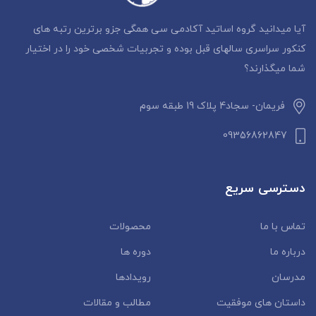
آیا میدانید گروه اساتید آکادمی سی همگی جزو برترین رتبه های
کنکور سراسری سالهای قبل بوده و تجربیات شخصی خود را در اختیار
شما میگذارند؟
فریمان- سجاد4 پلاک 19 طبقه سوم
09356862847
دسترسی سریع
تماس با ما
محصولات
درباره ما
دوره ها
مدرسان
رویدادها
داستان‌ های موفقیت
مطالب و مقالات