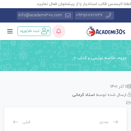
طفا لایسنس قالب استادیار را از پیشخوان فعال نمایید.
info@academi30s.com
09356862847
ثبت نام/ورود
جزوه، خلاصه نویسی و کتاب
>
11 آذر 1401
ارسال شده توسط
استاد کرمانی
بعدی
قبلی