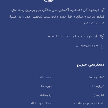
آیا میدانید گروه اساتید آکادمی سی همگی جزو برترین رتبه های
کنکور سراسری سالهای قبل بوده و تجربیات شخصی خود را در اختیار
شما میگذارند؟
فریمان- سجاد4 پلاک 19 طبقه سوم
09356862847
دسترسی سریع
تماس با ما
محصولات
درباره ما
دوره ها
مدرسان
رویدادها
داستان‌ های موفقیت
مطالب و مقالات