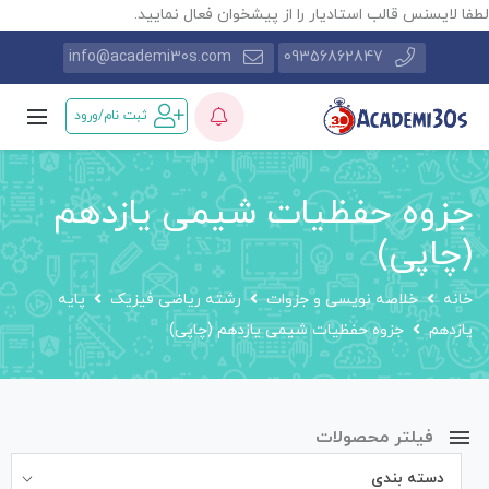
طفا لایسنس قالب استادیار را از پیشخوان فعال نمایید.
info@academi30s.com
09356862847
ثبت نام/ورود
جزوه حفظیات شیمی یازدهم
(چاپی)
خانه
خلاصه نویسی و جزوات
رشته ریاضی فیزیک
پایه
یازدهم
جزوه حفظیات شیمی یازدهم (چاپی)
فیلتر محصولات
دسته بندی