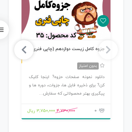
چاپی رنگی
جزوه کامل زیست دوازدهم (چاپی فنری)
جز
(PDF)
بدون امتیاز
دانلود نمونه صفحات حزوه? اینجا کلیک
دا
کن? برای ذخیره فایل ها، جزوات، دوره ها و
کن
پیگیری بهتر محصولاتی که سفارش…
صو
شد
0
4,730,000
3,750,000 ریال