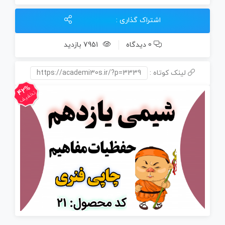
عدد
اشتراک گذاری :
0 دیدگاه
7951 بازدید
لینک کوتاه :
https://academi30s.ir/?p=3339
42%
تخفیف