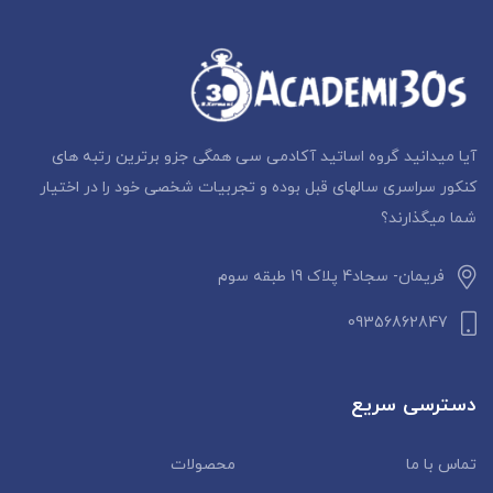
آیا میدانید گروه اساتید آکادمی سی همگی جزو برترین رتبه های
کنکور سراسری سالهای قبل بوده و تجربیات شخصی خود را در اختیار
شما میگذارند؟
فریمان- سجاد4 پلاک 19 طبقه سوم
09356862847
دسترسی سریع
تماس با ما
محصولات