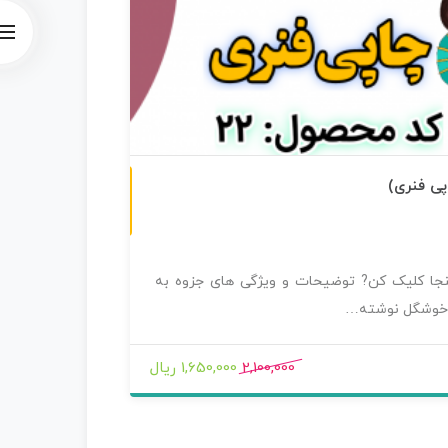
چاپی رنگی
پی فنری)
جزوه کامل 
بدون امت
ینجا کلیک کن? توضیحات و ویژگی های جزوه به
دانلود نمون
خوشگل نوشته…
و پیگیری ب
2,100,000
1,650,000 ریال
3