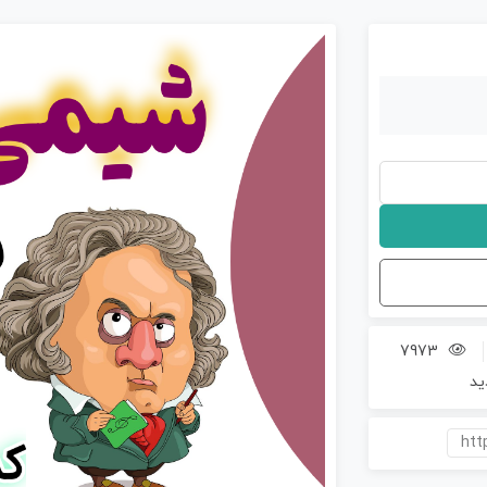
7973
ید
htt