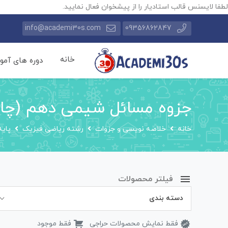
لطفا لایسنس قالب استادیار را از پیشخوان فعال نمایید.
info@academi30s.com
09356862847
خانه
دوره های آمو
جزوه مسائل شیمی دهم (چاپ
خانه
خلاصه نویسی و جزوات
رشته ریاضی فیزیک
پایه
فیلتر محصولات
دسته بندی
فقط نمایش محصولات حراجی
فقط موجود