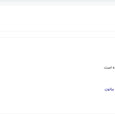
 است.
راتون.