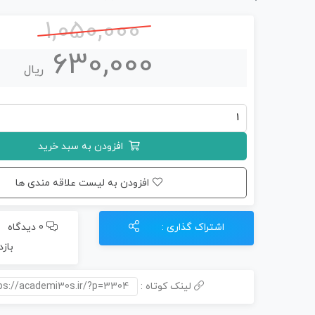
1,050,000
630,000
ریال
جزوه
مسائل
افزودن به سبد خرید
شیمی
دهم
افزودن به لیست علاقه مندی ها
(چاپی)
عدد
اشتراک گذاری :
0 دیدگاه
بازد
لینک کوتاه :
ps://academi30s.ir/?p=3304