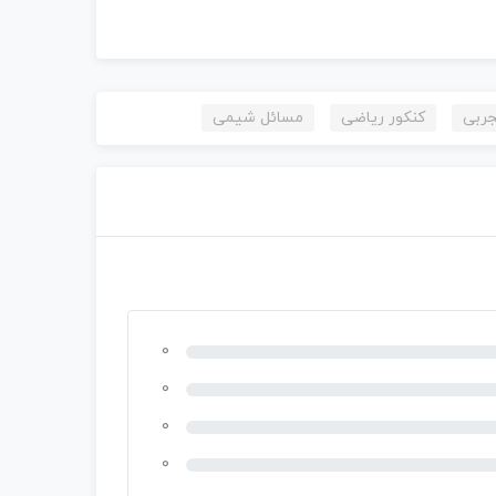
جربی
کنکور ریاضی
مسائل شیمی
0
0
0
0