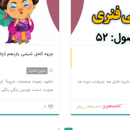
چاپی رنگی
جزوه کامل شیمی یازدهم (چا
بدون امتیاز
یره فایل ها، جزوات، دوره ها
دانلود نمونه صفحات حزوه? ا
صورت دست نویس رنگی رنگی 
2,230,000
1,650,000 ریال
1