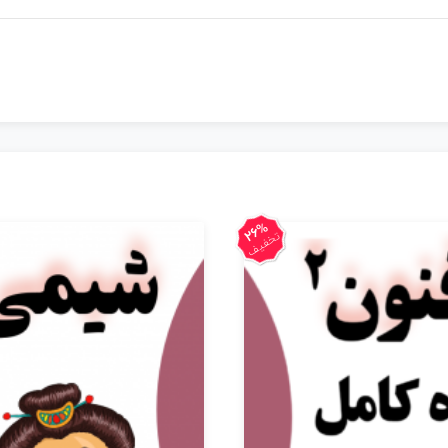
26%
تخفیف