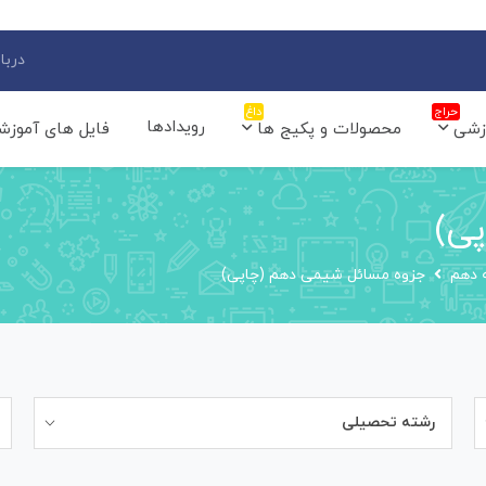
دربار
حراج
داغ
رویدادها
زشی
محصولات و پکیج ها
فایل های آموزش
ی)
 دهم
جزوه مسائل شیمی دهم (چاپی)
رشته تحصیلی