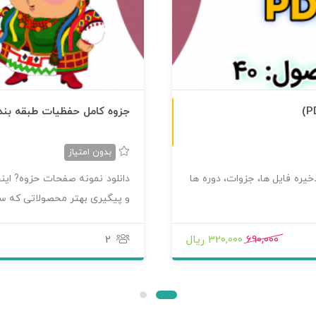
ن
F
جزوه کامل حفظیات طبقه بند
س
خ
ه
P
D
بدون امتیاز
یره فایل ها، جزوات، دوره ها
دانلود نمونه صفحات حزوه? اینج
و پیگیری بهتر محصولاتی که 
690,000
320,000 ریال
2