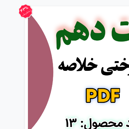
43%
تخفیف