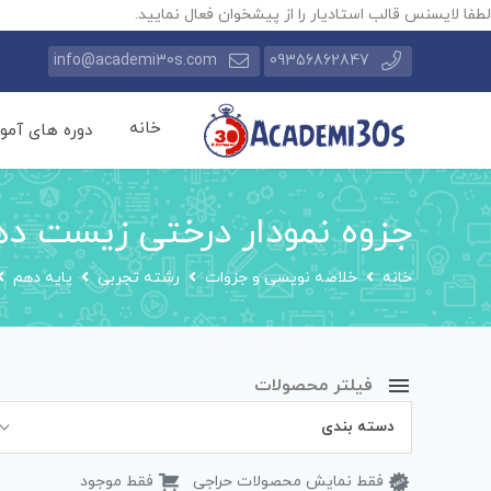
لطفا لایسنس قالب استادیار را از پیشخوان فعال نمایید.
info@academi30s.com
09356862847
خانه
دوره های آمو
جزوه نمودار درختی زیست دهم (
خانه
خلاصه نویسی و جزوات
رشته تجربی
پایه دهم
فیلتر محصولات
دسته بندی
فقط نمایش محصولات حراجی
فقط موجود