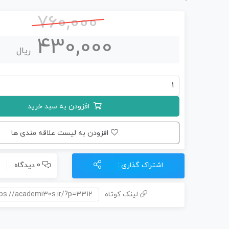
760,000
430,000
ریال
جزوه
نمودار
افزودن به سبد خرید
درختی
زیست
افزودن به لیست علاقه مندی ها
دهم
(PDF)
اشتراک گذاری :
0 دیدگاه
عدد
لینک کوتاه :
ps://academi30s.ir/?p=3312