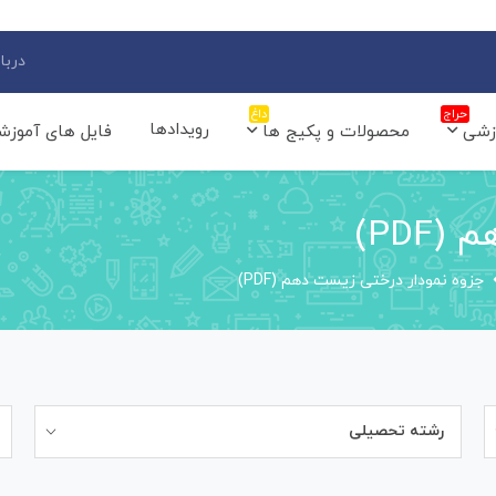
دربار
حراج
داغ
رویدادها
زشی
محصولات و پکیج ها
فایل های آموزش
PDF)
جزوه نمودار درختی زیست دهم (PDF)
رشته تحصیلی