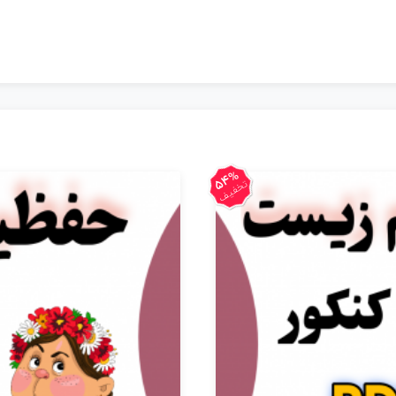
54%
تخفیف