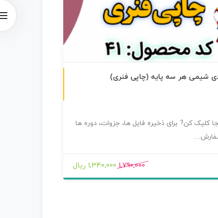
چاپی رنگی
ی شیمی هر سه پایه (چاپی فنری)
جزوه کامل ح
بدون امت
ا کلیک کن? برای ذخیره فایل ها، جزوات، دوره ها
دانلود نمون
سفارش…
و پیگیری ب
1,790,000
1,340,000 ریال
5