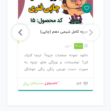
چاپی رنگی
جزوه کامل شیمی دهم (چاپی)
جز
(چ
3.00
1 رای
دانلود نمونه صفحات حزوه? اینجا کلیک
دا
کن? توضیحات و ویژگی های جزوه به
کن
صورت دست نویس رنگی رنگی خوشگل
صو
نوشته…
شد
189
1,710,000
1,410,000 ریال