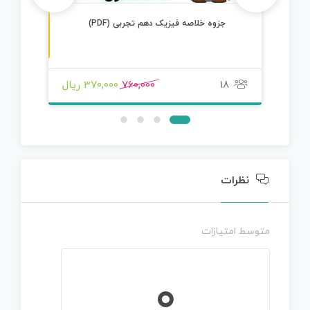
ن
F
ن
F
جزوه خلاصه فیزیک دهم تجربی (PDF)
س
خ
ه
P
D
س
خ
ه
P
D
18
760,000
370,000 ریال
نظرات
متوسط امتیازات
0