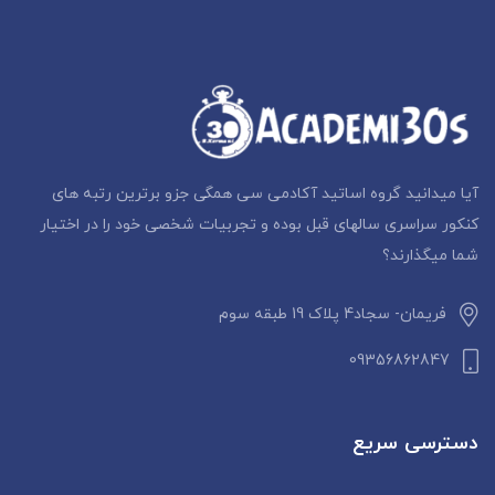
آیا میدانید گروه اساتید آکادمی سی همگی جزو برترین رتبه های
کنکور سراسری سالهای قبل بوده و تجربیات شخصی خود را در اختیار
شما میگذارند؟
فریمان- سجاد4 پلاک 19 طبقه سوم
09356862847
دسترسی سریع