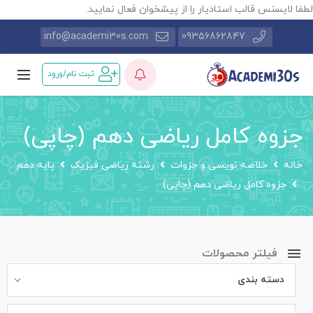
طفا لایسنس قالب استادیار را از پیشخوان فعال نمایید.
info@academi30s.com
09356862847
ثبت نام/ورود
جزوه کامل ریاضی دهم (چاپی)
خانه
خلاصه نویسی و جزوات
رشته ریاضی فیزیک
پایه دهم
جزوه کامل ریاضی دهم (چاپی)
فیلتر محصولات
دسته بندی