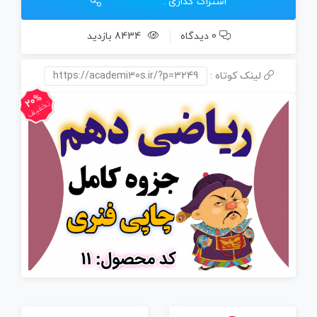
اشتراک گذاری :
0 دیدگاه
8434 بازدید
لینک کوتاه :
https://academi30s.ir/?p=3249
20%
تخفیف