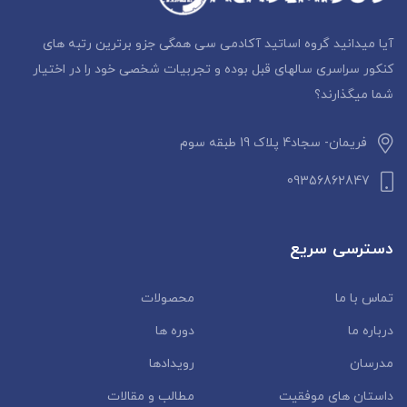
آیا میدانید گروه اساتید آکادمی سی همگی جزو برترین رتبه های
کنکور سراسری سالهای قبل بوده و تجربیات شخصی خود را در اختیار
شما میگذارند؟
فریمان- سجاد4 پلاک 19 طبقه سوم
09356862847
دسترسی سریع
تماس با ما
محصولات
درباره ما
دوره ها
مدرسان
رویدادها
داستان‌ های موفقیت
مطالب و مقالات