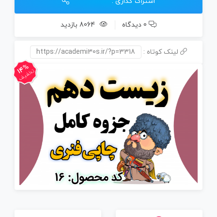
اشتراک گذاری :
0 دیدگاه
8064 بازدید
لینک کوتاه :
https://academi30s.ir/?p=3318
14%
تخفیف