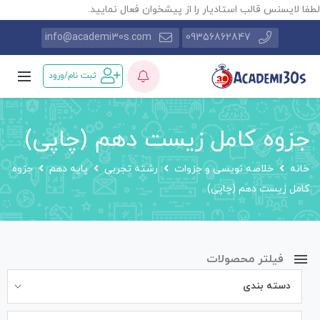
طفا لایسنس قالب استادیار را از پیشخوان فعال نمایید.
info@academi30s.com
09356862847
ثبت نام/ورود
جزوه کامل زیست دهم (چاپی)
خانه
خلاصه نویسی و جزوات
رشته تجربی
پایه دهم
جزوه
کامل زیست دهم (چاپی)
فیلتر محصولات
دسته بندی