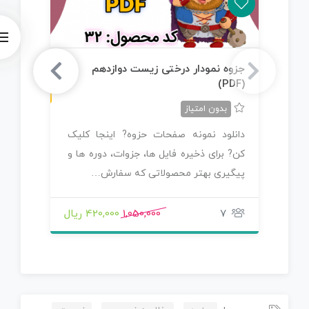
ن
F
جزوه نمودار درختی زیست دوازدهم
جزو
(PDF)
س
خ
ه
P
D
بدون امتیاز
دانلود نمونه صفحات حزوه? اینجا کلیک
دا
کن? برای ذخیره فایل ها، جزوات، دوره ها و
کن?
پیگیری بهتر محصولاتی که سفارش…
پی
7
1,050,000
420,000 ریال