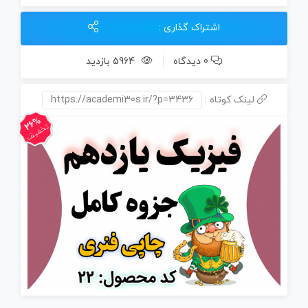
فنری)
اشتراک گذاری :
عدد
0 دیدگاه
5964 بازدید
لینک کوتاه :
https://academi30s.ir/?p=3436
26%
تخفیف