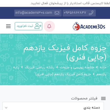
طفا لایسنس قالب استادیار را از پیشخوان فعال نمایید.
info@academi30s.com
09356862847
ثبت نام/ورود
جزوه کامل فیزیک یازدهم
(چاپی فنری)
خانه
خلاصه نویسی و جزوات
رشته ریاضی فیزیک
پایه
یازدهم
جزوه کامل فیزیک یازدهم (چاپی فنری)
فیلتر محصولات
دسته بندی