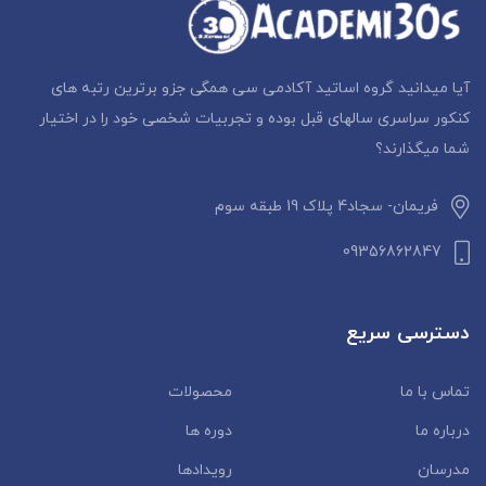
آیا میدانید گروه اساتید آکادمی سی همگی جزو برترین رتبه های
کنکور سراسری سالهای قبل بوده و تجربیات شخصی خود را در اختیار
شما میگذارند؟
فریمان- سجاد4 پلاک 19 طبقه سوم
09356862847
دسترسی سریع
تماس با ما
محصولات
درباره ما
دوره ها
مدرسان
رویدادها