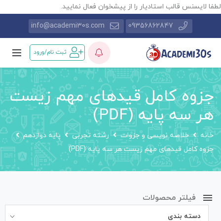
طفا لایسنس قالب استادیار را از پیشخوان فعال نمایید.
info@academi30s.com
09356862847
ثبت نام/ورود
جزوه کامل قیدهای مهم زیست
هر سه پایه (PDF)
خانه
خلاصه نویسی و جزوات
رشته تجربی
پایه دوازدهم
جزوه کامل قیدهای مهم زیست هر سه پایه (PDF)
فیلتر محصولات
دسته بندی