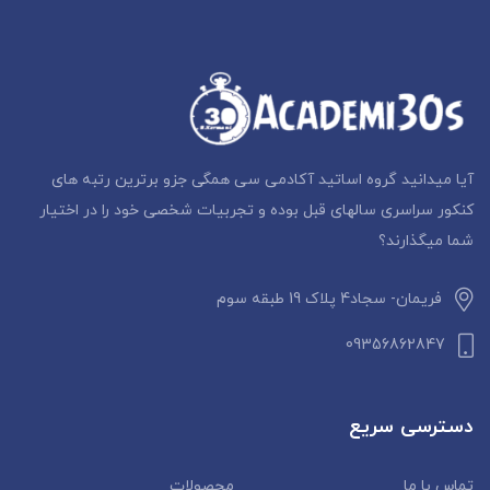
آیا میدانید گروه اساتید آکادمی سی همگی جزو برترین رتبه های
کنکور سراسری سالهای قبل بوده و تجربیات شخصی خود را در اختیار
شما میگذارند؟
فریمان- سجاد4 پلاک 19 طبقه سوم
09356862847
دسترسی سریع
تماس با ما
محصولات