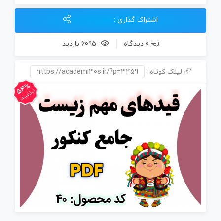
هر
اشتراک گذاری :
سه
پایه
0 دیدگاه
6095 بازدید
(PDF)
عدد
لینک کوتاه :
https://academi30s.ir/?p=3459
54%
تخفیف