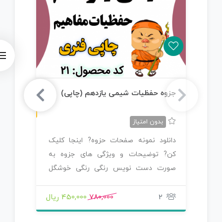
چاپی رنگی
جزوه حفظیات شیمی یازدهم (چاپی)
جز
بدون امتیاز
دانلود نمونه صفحات حزوه? اینجا کلیک
دا
کن? توضیحات و ویژگی های جزوه به
کن?
صورت دست نویس رنگی رنگی خوشگل
پی
نوشته…
2
780,000
450,000 ریال