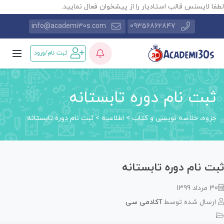
ا لایسنس قالب استادیار را از پیشخوان فعال نمایید.
info@academi30s.com
09356862847
ثبت نام/ورود
ثبت نام دوره تابستانه
جزوه، خلاصه نویسی و کتاب
>
اطلاعیه
>
ثبت نام دوره تابستانه
ت نام دوره تابستانه
مرداد 1399
رسال شده توسط
آکادمی سی