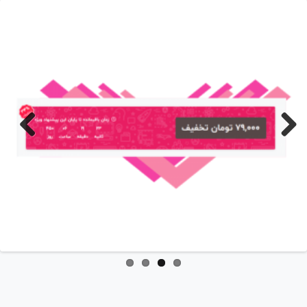
Previo
Nex
us