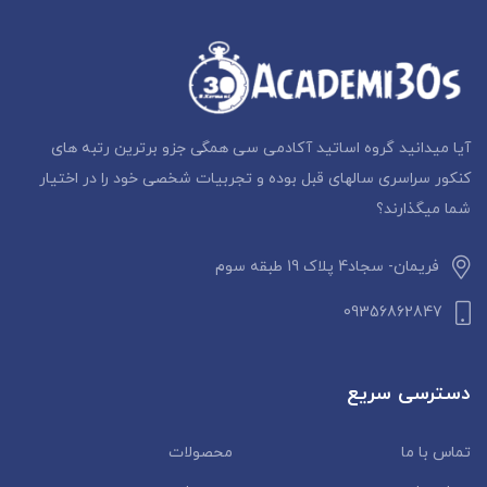
آیا میدانید گروه اساتید آکادمی سی همگی جزو برترین رتبه های
کنکور سراسری سالهای قبل بوده و تجربیات شخصی خود را در اختیار
شما میگذارند؟
فریمان- سجاد4 پلاک 19 طبقه سوم
09356862847
دسترسی سریع
تماس با ما
محصولات