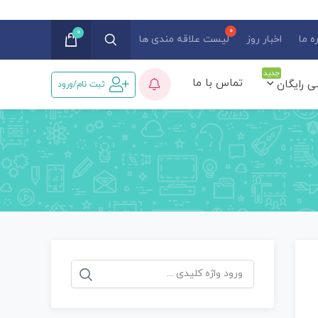
0
ه ما
اخبار روز
لیست علاقه مندی ها
جدید
تماس با ما
ی رایگان
ثبت نام/ورود
جستجو
برای: