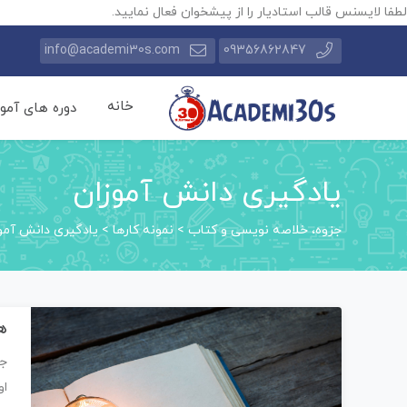
لطفا لایسنس قالب استادیار را از پیشخوان فعال نمایید.
info@academi30s.com
09356862847
خانه
دوره های آمو
یادگیری دانش آموزان
جزوه، خلاصه نویسی و کتاب
>
نمونه کارها
>
یادگیری دانش آمو
ه
جز
او