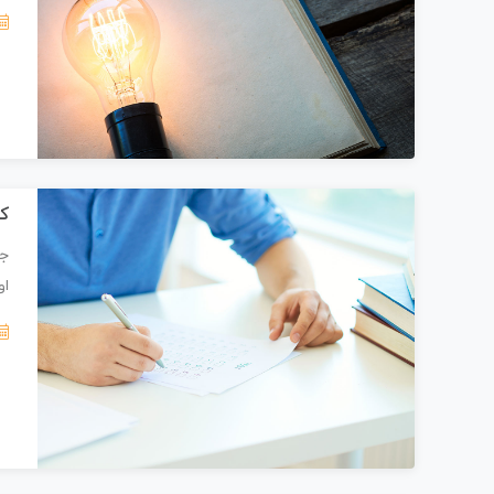
کل
جز
او