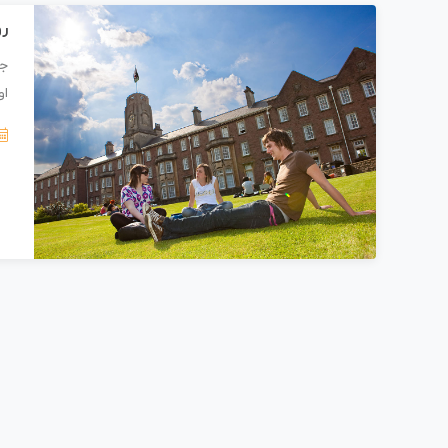
رو
جز
او