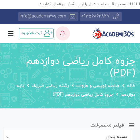
طفا لایسنس قالب استادیار را از پیشخوان فعال نمایید.
info@academi30s.com
09356862847
ثبت نام/ورود
جزوه کامل ریاضی دوازدهم
(PDF)
خانه
خلاصه نویسی و جزوات
رشته ریاضی فیزیک
پایه
دوازدهم
جزوه کامل ریاضی دوازدهم (PDF)
فیلتر محصولات
دسته بندی