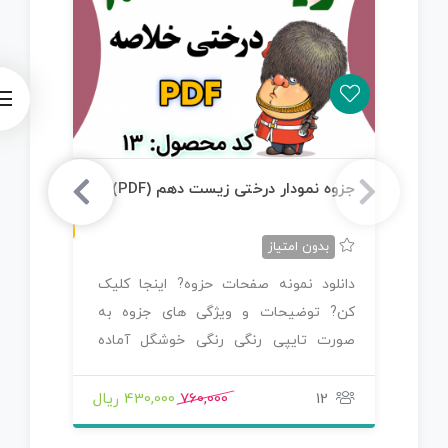
ن
F
جزوه نمودار درختی زیست دهم (PDF)
جز
پایه
س
خ
ه
P
D
بدون امتیاز
دانلود نمونه صفحات حزوه? اینجا کلیک
دا
کن? توضیحات و ویژگی های جزوه به
کن?
صورت تایپی رنگی رنگی خوشگل آماده
پی
شده…
12
760,000
430,000 ریال