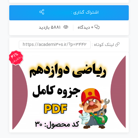
عدد
اشتراک گذاری :
0 دیدگاه
5881 بازدید
لینک کوتاه :
https://academi30s.ir/?p=3442
41%
تخفیف