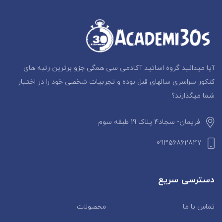
آیا میدانید گروه اساتید آکادمی سی همگی جزو برترین رتبه های
کنکور سراسری سالهای قبل بوده و تجربیات شخصی خود را در اختیار
شما میگذارند؟
فریمان- سجاد4 پلاک 19 طبقه سوم
09356862847
دسترسی سریع
تماس با ما
محصولات