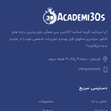
آیا میدانید گروه اساتید آکادمی سی همگی جزو برترین رتبه های
کنکور سراسری سالهای قبل بوده و تجربیات شخصی خود را در اختیار
شما میگذارند؟
فریمان- سجاد4 پلاک 19 طبقه سوم
09356862847
دسترسی سریع
تماس با ما
محصولات
درباره ما
دوره ها