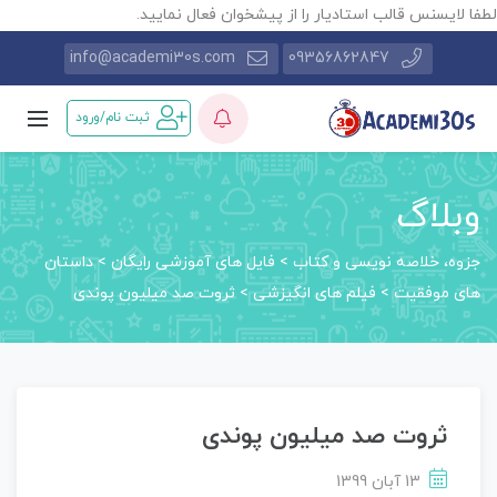
طفا لایسنس قالب استادیار را از پیشخوان فعال نمایید.
info@academi30s.com
09356862847
ثبت نام/ورود
وبلاگ
جزوه، خلاصه نویسی و کتاب
>
فایل های آموزشی رایگان
>
داستان‌
های موفقیت
>
فیلم های انگیزشی
>
ثروت صد میلیون پوندی
ثروت صد میلیون پوندی
13 آبان 1399