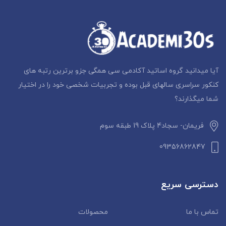
آیا میدانید گروه اساتید آکادمی سی همگی جزو برترین رتبه های
کنکور سراسری سالهای قبل بوده و تجربیات شخصی خود را در اختیار
شما میگذارند؟
فریمان- سجاد4 پلاک 19 طبقه سوم
09356862847
دسترسی سریع
تماس با ما
محصولات