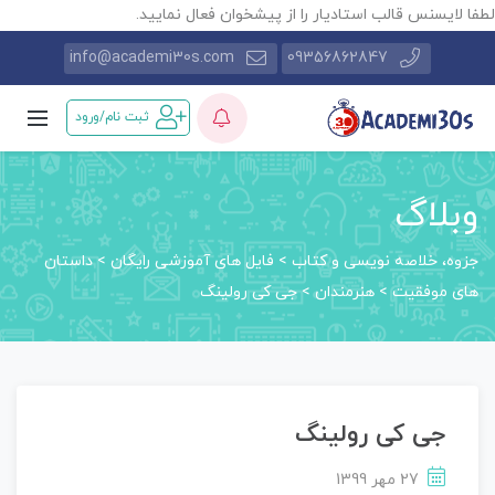
طفا لایسنس قالب استادیار را از پیشخوان فعال نمایید.
info@academi30s.com
09356862847
ثبت نام/ورود
وبلاگ
جزوه، خلاصه نویسی و کتاب
>
فایل های آموزشی رایگان
>
داستان‌
های موفقیت
>
هنرمندان
>
جی کی رولینگ
جی کی رولینگ
27 مهر 1399