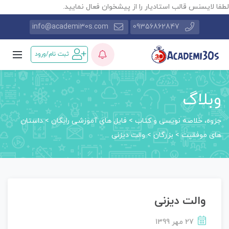
طفا لایسنس قالب استادیار را از پیشخوان فعال نمایید.
info@academi30s.com
09356862847
ثبت نام/ورود
وبلاگ
جزوه، خلاصه نویسی و کتاب
>
فایل های آموزشی رایگان
>
داستان‌
های موفقیت
>
بزرگان
>
والت دیزنی
والت دیزنی
27 مهر 1399