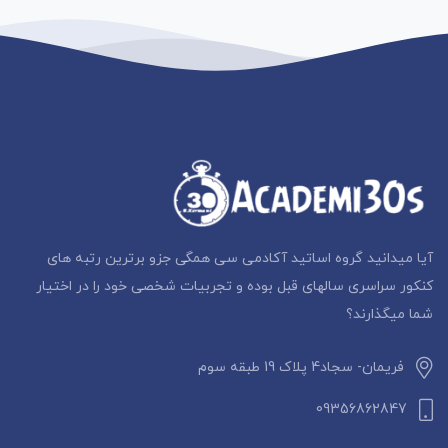
آیا میدانید گروه اساتید آکادمی سی همگی جزو برترین رتبه های
کنکور سراسری سالهای قبل بوده و تجربیات شخصی خود را در اختیار
شما میگذارند؟
فریمان- سجاد4 پلاک 19 طبقه سوم
09356862847