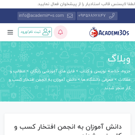
طفا لایسنس قالب استادیار را از پیشخوان فعال نمایید.
info@academi30s.com
09356862847
ثبت نام/ورود
وبلاگ
جزوه، خلاصه نویسی و کتاب
>
فایل های آموزشی رایگان
>
مطالب و
مقالات
>
معرفی دانشگاه ها
>
دانش آموزان به انجمن افتخار کسب و
کار منجر شدند
دانش آموزان به انجمن افتخار کسب و