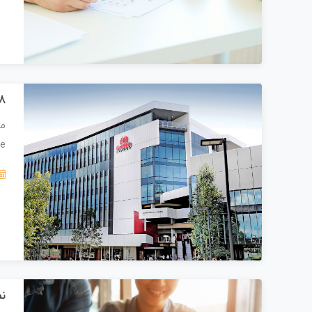
2018 د
isse
نم