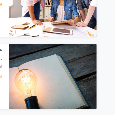
ه
جز
او