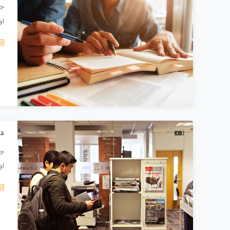
جز
او
دا
جز
او