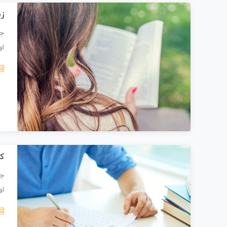
زی
جز
او
کل
جز
او