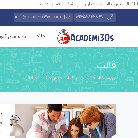
لطفا لایسنس قالب استادیار را از پیشخوان فعال نمایید.
info@academi30s.com
09356862847
خانه
دوره های آمو
قالب
جزوه، خلاصه نویسی و کتاب
>
نمونه کارها
>
قالب
رو
جز
او