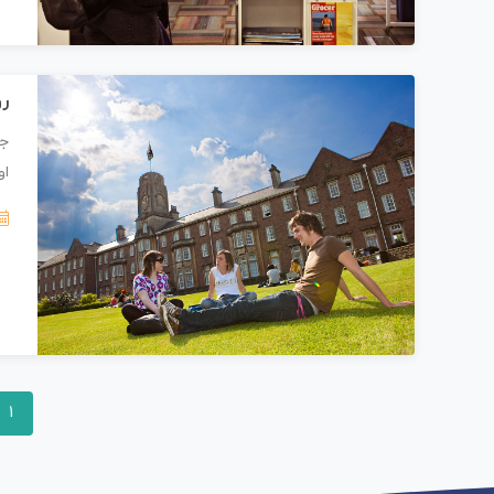
رو
جز
او
1