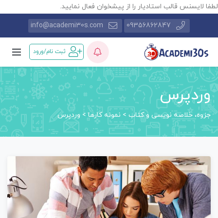
طفا لایسنس قالب استادیار را از پیشخوان فعال نمایید.
info@academi30s.com
09356862847
ثبت نام/ورود
وردپرس
جزوه، خلاصه نویسی و کتاب
>
نمونه کارها
>
وردپرس