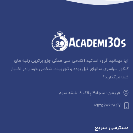
آیا میدانید گروه اساتید آکادمی سی همگی جزو برترین رتبه های
کنکور سراسری سالهای قبل بوده و تجربیات شخصی خود را در اختیار
شما میگذارند؟
فریمان- سجاد4 پلاک 19 طبقه سوم
09356862847
دسترسی سریع